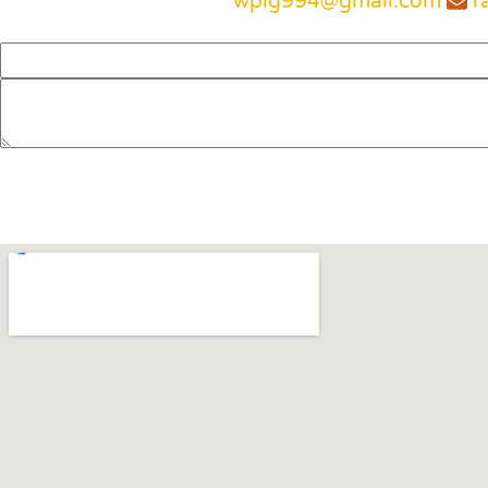
wplg994@gmail.com
r