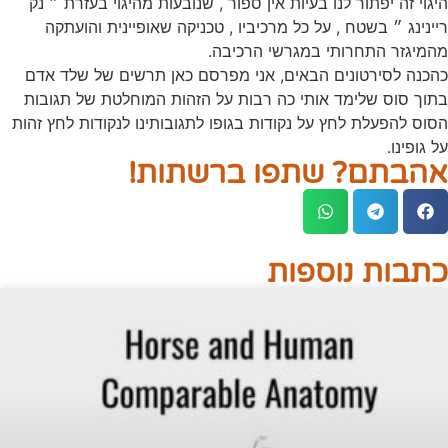
היגוי זה יפתור לנו בעיות אין ספור , שנובעות מהיגוי בעזרת ״ נק
ריינינג ״ בשטח , על כל מרכיביו , טכניקה שאופיינית והועתקה
מהמיגזר התחרותי במגרשי הרכיבה.
כהכנה לסירטונים הבאים, אני מפרסם כאן תרשים של שלד אדם
בתוך סוס שלימד אותי כה רבות על הזהות המוחלטת של תגובות
הסוס להפעלת לחץ על נקודות בגופו לתגובותינו לנקודות לחץ זהות
על גופינו.
אהבתם? שתפו ברשתות!
כתבות נוספות